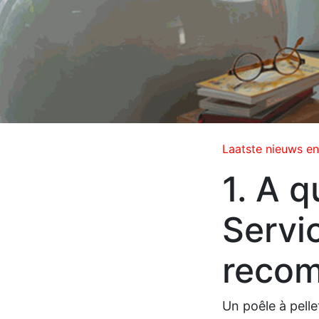
Laatste nieuws en
1. A 
Servic
recom
Un poêle à pell