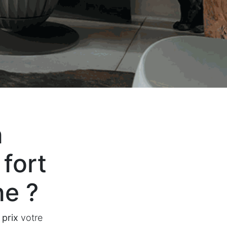
n
 fort
ne ?
 prix
votre